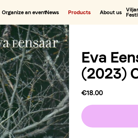
Vilja
Organize an event
News
Products
About us
Festi
Eva Een
(2023) 
€18.00