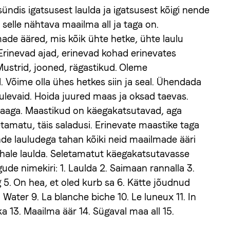
ündis igatsusest laulda ja igatsusest kõigi nende
selle nähtava maailma all ja taga on.
de ääred, mis kõik ühte hetke, ühte laulu
Erinevad ajad, erinevad kohad erinevates
Mustrid, jooned, rägastikud. Oleme
 Võime olla ühes hetkes siin ja seal. Ühendada
ulevaid. Hoida juured maas ja oksad taevas.
aaga. Maastikud on käegakatsutavad, aga
tamatu, täis saladusi. Erinevate maastike taga
de lauludega tahan kõiki neid maailmade ääri
hale laulda. Seletamatut käegakatsutavasse
de nimekiri: 1. Laulda 2. Saimaan rannalla 3.
g 5. On hea, et oled kurb sa 6. Kätte jõudnud
. Water 9. La blanche biche 10. Le luneux 11. In
lka 13. Maailma äär 14. Sügaval maa all 15.