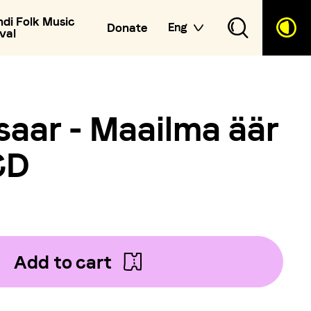
ndi Folk Music
Donate
Eng
val
saar - Maailma äär
CD
Add to cart