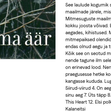
See laulude kogumik s
maailmade järele, mis 
Mitmesuguste maailma
kokku joosta võivad. 
aegades, kihistused. 
mitmepaiksed olendid.
endas olnud aegu ja t
Kõik see on seotud m
nende tagune ilm sele
on erinevad lood. Nen
praegusesse hetke ko
kangasse kududa. Lugu
Siirud-viirud 4. On ae
sinu aeg 7. Üts täpp 8
This Heart 12. Elsi po
Kalaneitsi