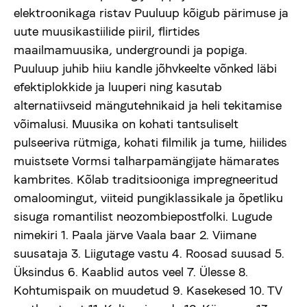
elektroonikaga ristav Puuluup kõigub pärimuse ja
Products
uute muusikastiilide piiril, flirtides
maailmamuusika, undergroundi ja popiga.
About us
Puuluup juhib hiiu kandle jõhvkeelte võnked läbi
efektiplokkide ja luuperi ning kasutab
alternatiivseid mängutehnikaid ja heli tekitamise
Viljandi Folk Music Festival
võimalusi. Muusika on kohati tantsuliselt
pulseeriva rütmiga, kohati filmilik ja tume, hiilides
Donate
muistsete Vormsi talharpamängijate hämarates
kambrites. Kõlab traditsiooniga impregneeritud
vaegnagijale
omaloomingut, viiteid pungiklassikale ja õpetliku
sisuga romantilist neozombiepostfolki. Lugude
nimekiri 1. Paala järve Vaala baar 2. Viimane
Est
Eng
suusataja 3. Liigutage vastu 4. Roosad suusad 5.
Üksindus 6. Kaablid autos veel 7. Ülesse 8.
Kohtumispaik on muudetud 9. Kasekesed 10. TV