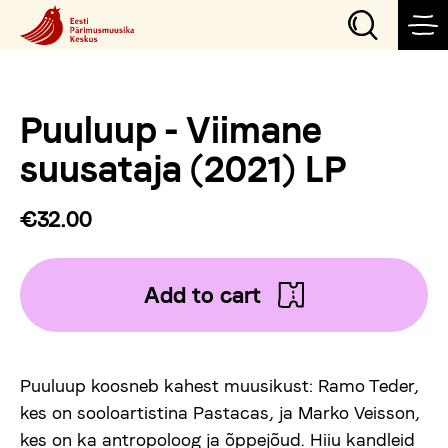
Puuluup - Viimane
Events
suusataja (2021) LP
Our projects
€32.00
Visit
Add to cart
Organize an event
Puuluup koosneb kahest muusikust: Ramo Teder,
News
kes on sooloartistina Pastacas, ja Marko Veisson,
kes on ka antropoloog ja õppejõud. Hiiu kandleid