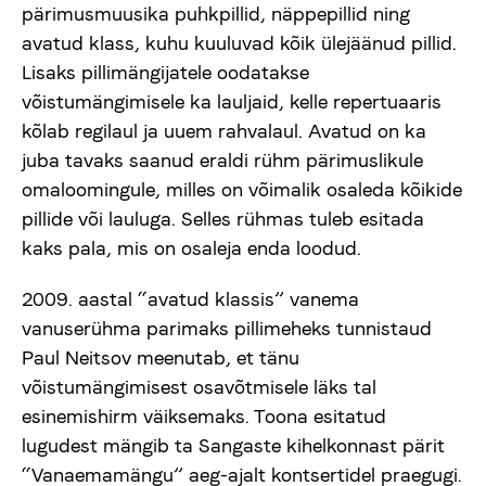
pärimusmuusika puhkpillid, näppepillid ning
avatud klass, kuhu kuuluvad kõik ülejäänud pillid.
Lisaks pillimängijatele oodatakse
võistumängimisele ka lauljaid, kelle repertuaaris
kõlab regilaul ja uuem rahvalaul. Avatud on ka
juba tavaks saanud eraldi rühm pärimuslikule
omaloomingule, milles on võimalik osaleda kõikide
pillide või lauluga. Selles rühmas tuleb esitada
kaks pala, mis on osaleja enda loodud.
2009. aastal “avatud klassis” vanema
vanuserühma parimaks pillimeheks tunnistaud
Paul Neitsov meenutab, et tänu
võistumängimisest osavõtmisele läks tal
esinemishirm väiksemaks. Toona esitatud
lugudest mängib ta Sangaste kihelkonnast pärit
“Vanaemamängu” aeg-ajalt kontsertidel praegugi.