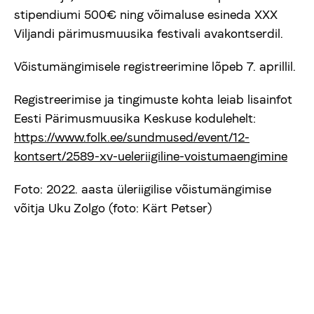
stipendiumi 500€ ning võimaluse esineda XXX
Viljandi pärimusmuusika festivali avakontserdil.
Võistumängimisele registreerimine lõpeb 7. aprillil.
Registreerimise ja tingimuste kohta leiab lisainfot
Eesti Pärimusmuusika Keskuse kodulehelt:
https://www.folk.ee/sundmused/event/12-
kontsert/2589-xv-ueleriigiline-voistumaengimine
Foto: 2022. aasta üleriigilise võistumängimise
võitja Uku Zolgo (foto: Kärt Petser)