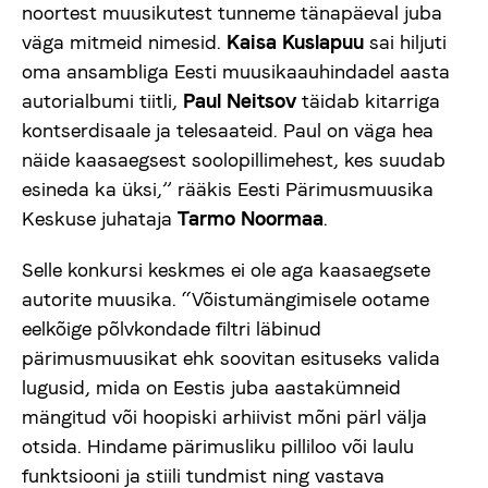
noortest muusikutest tunneme tänapäeval juba
väga mitmeid nimesid.
Kaisa Kuslapuu
sai hiljuti
oma ansambliga Eesti muusikaauhindadel aasta
autorialbumi tiitli,
Paul Neitsov
täidab kitarriga
kontserdisaale ja telesaateid. Paul on väga hea
näide kaasaegsest soolopillimehest, kes suudab
esineda ka üksi,” rääkis Eesti Pärimusmuusika
Keskuse juhataja
Tarmo Noormaa
.
Selle konkursi keskmes ei ole aga kaasaegsete
autorite muusika. “Võistumängimisele ootame
eelkõige põlvkondade filtri läbinud
pärimusmuusikat ehk soovitan esituseks valida
lugusid, mida on Eestis juba aastakümneid
mängitud või hoopiski arhiivist mõni pärl välja
otsida. Hindame pärimusliku pilliloo või laulu
funktsiooni ja stiili tundmist ning vastava