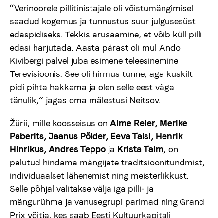
“Verinoorele pillitinistajale oli võistumängimisel
saadud kogemus ja tunnustus suur julgusesüst
edaspidiseks. Tekkis arusaamine, et võib küll pilli
edasi harjutada. Aasta pärast oli mul Ando
Kivibergi palvel juba esimene teleesinemine
Terevisioonis. See oli hirmus tunne, aga kuskilt
pidi pihta hakkama ja olen selle eest väga
tänulik,” jagas oma mälestusi Neitsov.
Žürii, mille koosseisus on
Aime Reier, Merike
Paberits, Jaanus Põlder, Eeva Talsi, Henrik
Hinrikus, Andres Teppo
ja
Krista Taim
, on
palutud hindama mängijate traditsioonitundmist,
individuaalset lähenemist ning meisterlikkust.
Selle põhjal valitakse välja iga pilli- ja
mängurühma ja vanusegrupi parimad ning Grand
Prix võitja, kes saab Eesti Kultuurkapitali