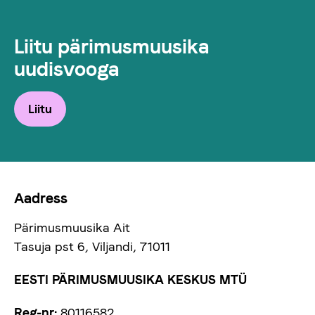
Liitu pärimusmuusika
uudisvooga
Liitu
Aadress
Pärimusmuusika Ait
Tasuja pst 6, Viljandi, 71011
EESTI PÄRIMUSMUUSIKA KESKUS MTÜ
Reg-nr:
80116582