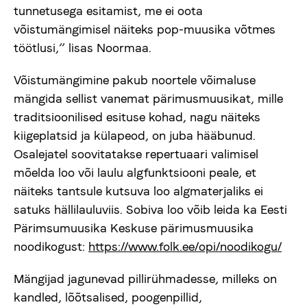
tunnetusega esitamist, me ei oota
võistumängimisel näiteks pop-muusika võtmes
töötlusi,” lisas Noormaa.
Võistumängimine pakub noortele võimaluse
mängida sellist vanemat pärimusmuusikat, mille
traditsioonilised esituse kohad, nagu näiteks
kiigeplatsid ja külapeod, on juba hääbunud.
Osalejatel soovitatakse repertuaari valimisel
mõelda loo või laulu algfunktsiooni peale, et
näiteks tantsule kutsuva loo algmaterjaliks ei
satuks hällilauluviis. Sobiva loo võib leida ka Eesti
Pärimsumuusika Keskuse pärimusmuusika
noodikogust:
https://www.folk.ee/opi/noodikogu/
Mängijad jagunevad pillirühmadesse, milleks on
kandled, lõõtsalised, poogenpillid,