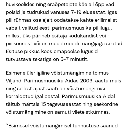
huvikoolides ning eraõpetajate käe all õppivad
Uudised
poisid ja tüdrukud vanuses 7–19 eluaastat. Igas
pillirühmas osalejalt oodatakse kahte eriilmelist
Meist
vabalt valitud eesti pärimusmuusika pillilugu,
millest üks pärineb esitaja kodukandist või -
piirkonnast või on muud moodi mängijaga seotud.
viljandifolk.ee
Esituse pikkus koos omapoolse lugusid
tutvustava tekstiga on 5–7 minutit.
Anneta
Esimene üleriigiline võistumängimine toimus
Viljandi Pärimusmuusika Aidas 2009. aasta mais
Vaegnägijale
ning sellest ajast saati on võistumängimisi
korraldatud igal aastal. Pärimusmuusika Aidal
täitub märtsis 15 tegevusaastat ning seekordne
Est
Eng
võistumängimine on samuti viieteistkümnes.
“Esimesel võistumängimisel tunnustuse saanud