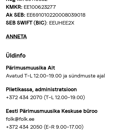
KMKR:
EE100623277
Ak SEB:
EE691010220008039018
SEB SWIFT (BIC)
: EEUHEE2X
ANNETA
Üldinfo
Pärimusmuusika Ait
Avatud T–L 12.00–19.00 ja sündmuste ajal
Piletikassa, administratsioon
+372 434 2070 (T–L 12.00–19.00)
Eesti Pärimusmuusika Keskuse büroo
folk@folk.ee
+372 434 2050 (E–R 9.00–17.00)