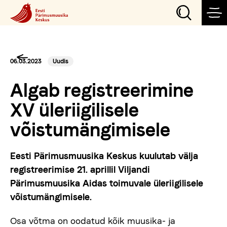
Sündmused
06.03.2023
Uudis
Algab registreerimine
Teeme
XV üleriigilisele
võistumängimisele
Külasta
Eesti Pärimusmuusika Keskus kuulutab välja
Õpi
registreerimise 21. aprillil Viljandi
Pärimusmuusika Aidas toimuvale üleriigilisele
võistumängimisele.
Korralda
Osa võtma on oodatud kõik muusika- ja