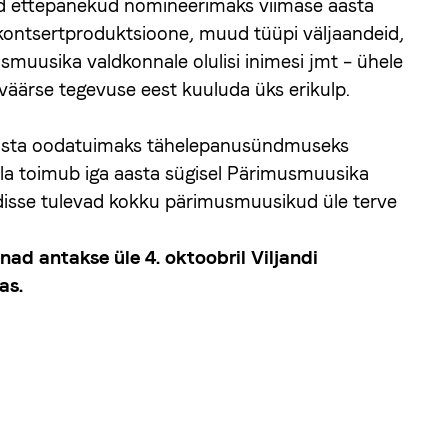
d ettepanekud nomineerimaks viimase aasta
 kontsertproduktsioone, muud tüüpi väljaandeid,
smuusika valdkonnale olulisi inimesi jmt – ühele
väärse tegevuse eest kuuluda üks erikulp.
asta oodatuimaks tähelepanusündmuseks
a toimub iga aasta sügisel Pärimusmuusika
ndisse tulevad kokku pärimusmuusikud üle terve
ad antakse üle 4. oktoobril Viljandi
as.