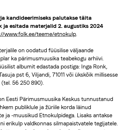
ja kandideerimiseks palutakse täita
k ja esitada materjalid 2. augustiks 2024
://www.folk.ee/teeme/etnokulp
.
terjalile on oodatud füüsilise väljaande
plar ka pärimusmuusika teabekogu arhiivi.
silist albumit edastada postiga: Inga Ronk,
suja pst 6, Viljandi, 71011 või ükskõik millisesse
 (tel. 56 250 890).
 on Eesti Pärimusmuusika Keskus tunnustanud
hkem publiklule ja žüriile korda läinud
te ja -muusikud Etnokulpidega. Lisaks antakse
õni erikulp valdkonnas silmapaistvatele tegijatele.