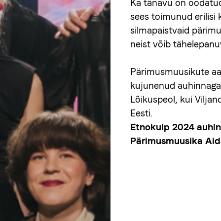
Ka tänavu on oodatu
sees toimunud erilisi
silmapaistvaid pärimu
neist võib tähelepanu
Pärimusmuusikute a
kujunenud auhinnagal
Lõikuspeol, kui Vilja
Eesti.
Etnokulp 2024 auhinn
Pärimusmuusika Aid