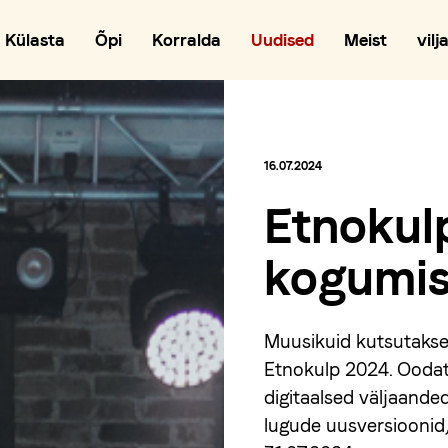
Külasta
Õpi
Korralda
Uudised
Meist
vilj
16.07.2024
Etnokul
kogumis
Muusikuid kutsutaks
Etnokulp 2024. Oodatu
digitaalsed väljaanded
lugude uusversioonid