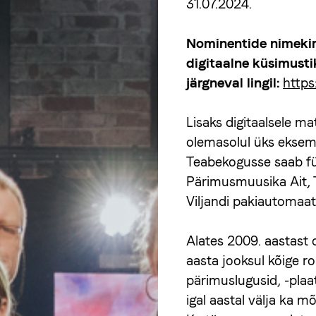
31.07.2024.
Nominentide nimekir
digitaalne küsimusti
järgneval lingil:
https
Lisaks digitaalsele ma
olemasolul üks eksem
Teabekogusse saab füü
Pärimusmuusika Ait, Ta
Viljandi pakiautomaat
Alates 2009. aastast
aasta jooksul kõige ro
pärimuslugusid, -plaa
igal aastal välja ka m