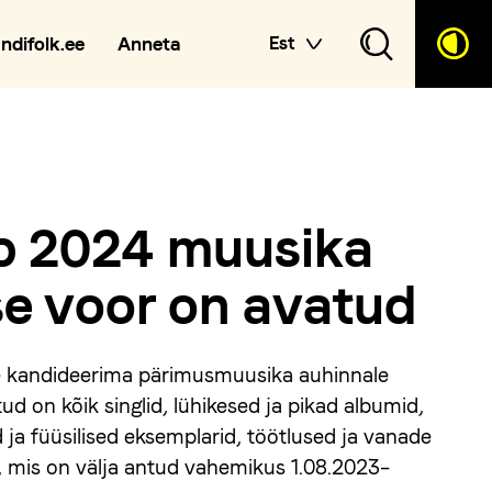
andifolk.ee
Anneta
Est
p 2024 muusika
e voor on avatud
e kandideerima pärimusmuusika auhinnale
d on kõik singlid, lühikesed ja pikad albumid,
 ja füüsilised eksemplarid, töötlused ja vanade
, mis on välja antud vahemikus 1.08.2023–