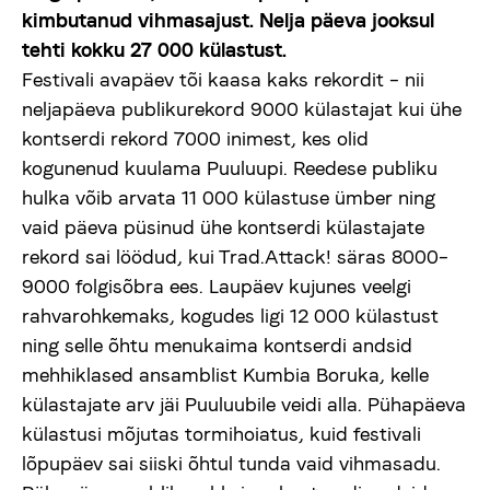
kimbutanud vihmasajust. Nelja päeva jooksul
Uudised
tehti kokku 27 000 külastust.
Festivali avapäev tõi kaasa kaks rekordit – nii
Meist
neljapäeva publikurekord 9000 külastajat kui ühe
kontserdi rekord 7000 inimest, kes olid
kogunenud kuulama Puuluupi. Reedese publiku
viljandifolk.ee
hulka võib arvata 11 000 külastuse ümber ning
vaid päeva püsinud ühe kontserdi külastajate
Anneta
rekord sai löödud, kui Trad.Attack! säras 8000–
9000 folgisõbra ees. Laupäev kujunes veelgi
Vaegnägijale
rahvarohkemaks, kogudes ligi 12 000 külastust
ning selle õhtu menukaima kontserdi andsid
mehhiklased ansamblist Kumbia Boruka, kelle
Est
Eng
külastajate arv jäi Puuluubile veidi alla. Pühapäeva
külastusi mõjutas tormihoiatus, kuid festivali
lõpupäev sai siiski õhtul tunda vaid vihmasadu.