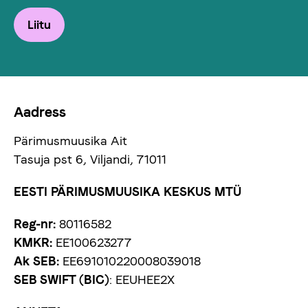
Liitu
Aadress
Pärimusmuusika Ait
Tasuja pst 6, Viljandi, 71011
EESTI PÄRIMUSMUUSIKA KESKUS MTÜ
Reg-nr:
80116582
KMKR:
EE100623277
Ak SEB:
EE691010220008039018
SEB SWIFT (BIC)
: EEUHEE2X