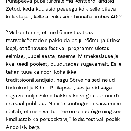
Pühapäeva publikurohkeima kontserdi andsid
Zetod, keda kuulasid peaaegu kõik selle päeva
külastajad, kelle arvuks võib hinnata umbes 4000.
“Mul on tunne, et meil õnnestus taas
festivalisõpradele pakkuda palju rõõmu ja ütleks
isegi, et tänavuse festivali programm ületas
eelmise, juubeliaasta, taseme. Mitmekesisuse ja
kvaliteedi poolest, puudutades sügavamalt. Esile
tahan tuua ka noori kohalikke
traditsioonikandjaid, nagu Sõrve naised-neiud-
tüdrukud ja Kihnu Pillilapsed, kes jätsid väga
sügava mulje. Silma hakkas ka väga suur noorte
osakaal publikus. Noorte kontingendi kasvamine
näitab, et meie valitud tee on olnud õige ning see
kindlustab ka perspektiivi,” leidis festivali pealik
Ando Kiviberg.