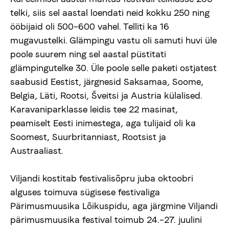
telki, siis sel aastal loendati neid kokku 250 ning
ööbijaid oli 500–600 vahel. Telliti ka 16
mugavustelki. Glämpingu vastu oli samuti huvi üle
poole suurem ning sel aastal püstitati
glämpingutelke 30. Üle poole selle paketi ostjatest
saabusid Eestist, järgnesid Saksamaa, Soome,
Belgia, Läti, Rootsi, Šveitsi ja Austria külalised.
Karavaniparklasse leidis tee 22 masinat,
peamiselt Eesti inimestega, aga tulijaid oli ka
Soomest, Suurbritanniast, Rootsist ja
Austraaliast.
Viljandi kostitab festivalisõpru juba oktoobri
alguses toimuva sügisese festivaliga
Pärimusmuusika Lõikuspidu, aga järgmine Viljandi
pärimusmuusika festival toimub 24.–27. juulini