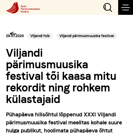
Sündmused
29.07.2024
Viljandi folk
Viljandi pärimusmuusika festival
Viljandi
Teeme
pärimusmuusika
festival tõi kaasa mitu
Külasta
rekordit ning rohkem
külastajaid
Õpi
Pühapäeva hilisõhtul lõppenud XXXI Viljandi
Korralda
pärimusmuusika festival meelitas kohale suure
hulga publikut, hoolimata pühapäeva õhtut