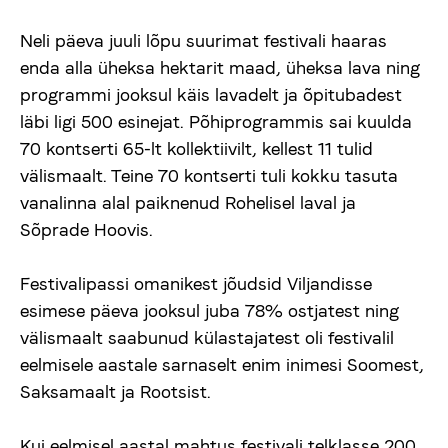
Neli päeva juuli lõpu suurimat festivali haaras
enda alla üheksa hektarit maad, üheksa lava ning
programmi jooksul käis lavadelt ja õpitubadest
läbi ligi 500 esinejat. Põhiprogrammis sai kuulda
70 kontserti 65-lt kollektiivilt, kellest 11 tulid
välismaalt. Teine 70 kontserti tuli kokku tasuta
vanalinna alal paiknenud Rohelisel laval ja
Sõprade Hoovis.
Festivalipassi omanikest jõudsid Viljandisse
esimese päeva jooksul juba 78% ostjatest ning
välismaalt saabunud külastajatest oli festivalil
eelmisele aastale sarnaselt enim inimesi Soomest,
Saksamaalt ja Rootsist.
Kui eelmisel aastal mahtus festivali telklasse 200