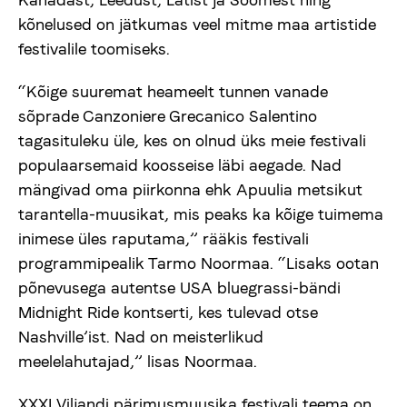
kõnelused on jätkumas veel mitme maa artistide
festivalile toomiseks.
“Kõige suuremat heameelt tunnen vanade
sõprade Canzoniere Grecanico Salentino
tagasituleku üle, kes on olnud üks meie festivali
populaarsemaid koosseise läbi aegade. Nad
mängivad oma piirkonna ehk Apuulia metsikut
tarantella-muusikat, mis peaks ka kõige tuimema
inimese üles raputama,” rääkis festivali
programmipealik Tarmo Noormaa. “Lisaks ootan
põnevusega autentse USA bluegrassi-bändi
Midnight Ride kontserti, kes tulevad otse
Nashville’ist. Nad on meisterlikud
meelelahutajad,” lisas Noormaa.
XXXI Viljandi pärimusmuusika festivali teema on