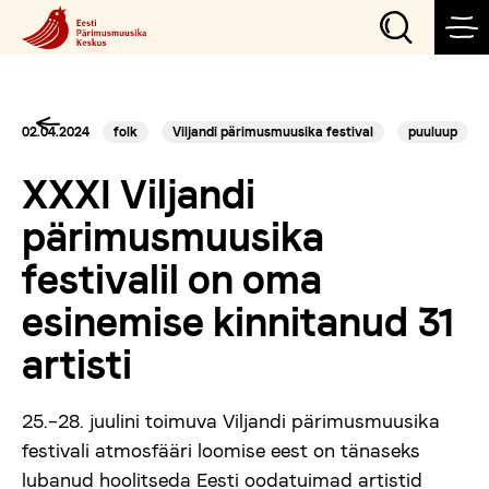
Sündmused
02.04.2024
folk
Viljandi pärimusmuusika festival
puuluup
XXXI Viljandi
Teeme
pärimusmuusika
festivalil on oma
Külasta
esinemise kinnitanud 31
artisti
Õpi
25.–28. juulini toimuva Viljandi pärimusmuusika
Korralda
festivali atmosfääri loomise eest on tänaseks
lubanud hoolitseda Eesti oodatuimad artistid