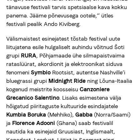
tänavuse festivali tarvis spetsiaalse kava kokku
panema. Jääme põnevusega ootele,” ütles
festivali pealik Ando Kiviberg.
Välismaistest esinejatest tõstab festival uute
liitujatena esile hulgaliselt auhindu võitnud Šoti
grupi
RURA
, Põhjamaade ühe silmapaistvaima
rataslüürat, akordionit ja elektroonikat siduva
fenomeni
Symbio
Rootsist, autentse Nashville’i
bluegrassi grupi
Midnight Ride
ning Lõuna-Itaalia
kogenud meistrite koosseisu
Canzoniere
Grecanico Salentino
. Lisaks esimestena välja
hõigatud piiritaguste kultuuride esindajatele
Kumbia Boruka
(Mehhiko),
Gabba
(Norra/Saami)
ja
Florence Adooni
(Ghana) saab festivalil
nautida ka esinejaid Gruusiast, Inglismaalt,
Kanadast, Leedust, Lätist ja Soomest ning