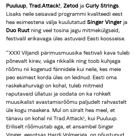
Puuluup
,
Trad.Attack!
,
Zetod
ja
Curly Strings
.
Uudised
Lisaks neile seisavad programmi kvaliteedi eest
hea esimestena välja kuulutatud
Singer Vinger
ja
Meist
Duo Ruut
ning veel tosina jagu mitmekülgseid,
festivalil erikavaga üles astuvaid Eesti koosseise.
viljandifolk.ee
“XXXI Viljandi pärimusmuusika festivali kava tuleb
põnevalt kirev, väga rikkalik ning toob kuhjaga
Anneta
rõõmu nii kogenud fännidele kui neile, kes meie
peo esimest korda üles on leidnud. Eesti oma
raskekahurvägi on kohal, tuleb mitmeid
Vaegnägijale
raputavaid üllatusi ja oodata on ka rohkelt
muusikalist avastamisrõõmu paljudelt rahvastelt
Est
Eng
üle kogu maakera. Mul on siiralt hea meel, et
tänavu on kohal nii Trad.Attack!, kui Puuluup.
Eriliselt rõõmustab aga, et ansambel Singer
Vinger, eesotsas Hardi Volmeriga, on nõustunud