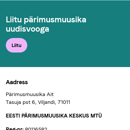
Liitu pärimusmuusika
uudisvooga
Liitu
Aadress
Pärimusmuusika Ait
Tasuja pst 6, Viljandi, 71011
EESTI PÄRIMUSMUUSIKA KESKUS MTÜ
Reg-nr:
80116582