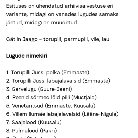
Esituses on ühendatud arhiivisalvestuse eri
Uudised
variante, midagi on vanades lugudes samaks
jäetud, midagi on muudetud.
Meist
Cätlin Jaago – torupill, parmupill, vile, laul
viljandifolk.ee
Lugude nimekiri
Anneta
1. Torupilli Jussi polka (Emmaste)
2. Torupilli Jussi labajalavalsid (Emmaste)
Vaegnägijale
3. Sarvelugu (Suure-Jaani)
4. Peenid sörmed löid pilli (Mustjala)
5. Venetantsud (Emmaste, Kuusalu)
Est
Eng
6. Villem Ilumäe labajalavalsid (Lääne-Nigula)
7. Saajalood (Kuusalu)
8. Pulmalood (Pakri)