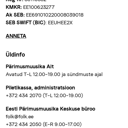
KMKR:
EE100623277
Ak SEB:
EE691010220008039018
SEB SWIFT (BIC)
: EEUHEE2X
ANNETA
Üldinfo
Pärimusmuusika Ait
Avatud T–L 12.00–19.00 ja sündmuste ajal
Piletikassa, administratsioon
+372 434 2070 (T–L 12.00–19.00)
Eesti Pärimusmuusika Keskuse büroo
folk@folk.ee
+372 434 2050 (E–R 9.00–17.00)