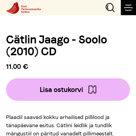
Cätlin Jaago - Soolo
Sündmused
(2010) CD
Teeme
11.00 €
Külasta
Lisa ostukorvi
Õpi
Plaadil saavad kokku arhailised pillilood ja
Korralda
tänapäevane esitus. Cätlini leidlik ja tundlik
mängustiil on päritud vanadelt pillimeestelt.