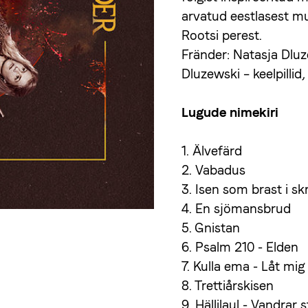
arvatud eestlasest mu
Rootsi perest.
Fränder: Natasja Dluze
Dluzewski – keelpillid,
Lugude nimekiri
1. Älvefärd
2. Vabadus
3. Isen som brast i sk
4. En sjömansbrud
5. Gnistan
6. Psalm 210 - Elden
7. Kulla ema - Låt mig 
8. Trettiårskisen
9. Hällilaul - Vandrar