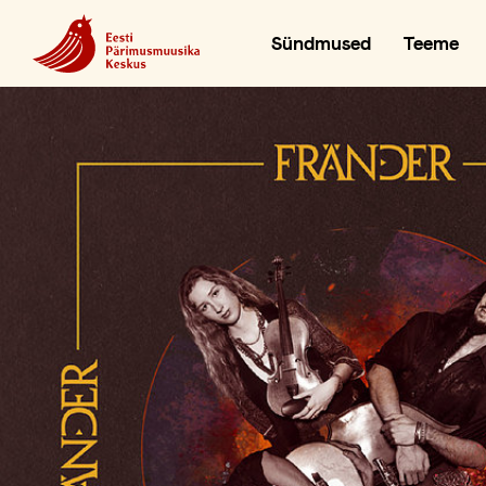
Sündmused
Teeme