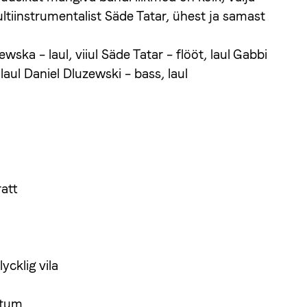
ltiinstrumentalist Säde Tatar, ühest ja samast
wska – laul, viiul Säde Tatar – flööt, laul Gabbi
 laul Daniel Dluzewski – bass, laul
ratt
lycklig vila
 stum