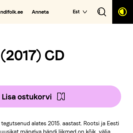
andifolk.ee
Anneta
Est
 (2017) CD
Lisa ostukorvi
egutsenud alates 2015. aastast. Rootsi ja Eesti
muusikat mängiva bändi liikmed on kõik, välja