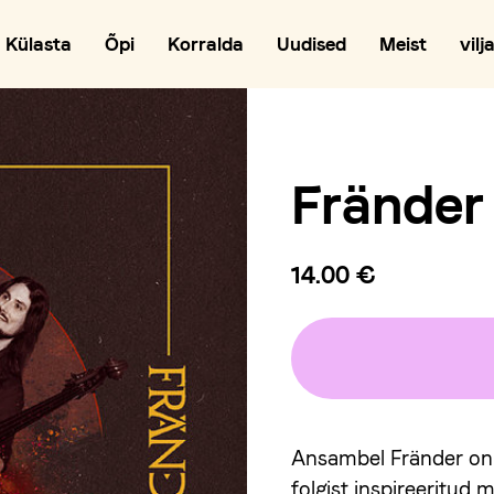
Külasta
Õpi
Korralda
Uudised
Meist
vilj
Fränder
14.00 €
Ansambel Fränder on t
folgist inspireeritud 