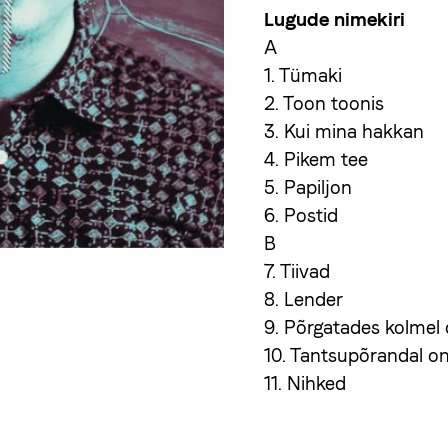
Lugude nimekiri
A
1. Tümaki
2. Toon toonis
3. Kui mina hakkan
4. Pikem tee
5. Papiljon
6. Postid
B
7. Tiivad
8. Lender
9. Põrgatades kolmel 
10. Tantsupõrandal o
11. Nihked