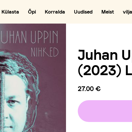
Külasta
Õpi
Korralda
Uudised
Meist
vilj
Juhan U
(2023) 
27.00 €