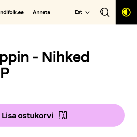
andifolk.ee
Anneta
Est
ppin - Nihked
LP
Lisa ostukorvi