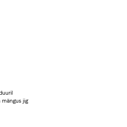
duuril
n mängus jig