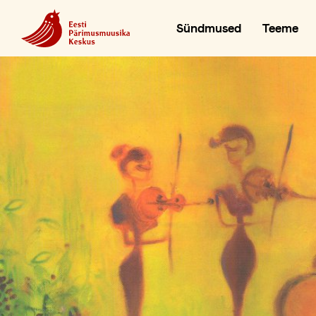
Sündmused
Teeme