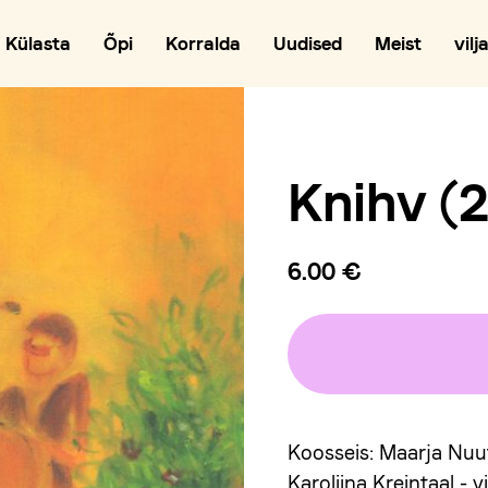
Külasta
Õpi
Korralda
Uudised
Meist
vilj
Knihv (
6.00 €
Koosseis: Maarja Nuut -
Karoliina Kreintaal - vii