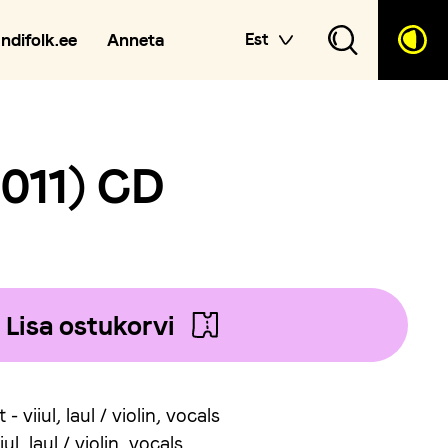
andifolk.ee
Anneta
Est
2011) CD
Lisa ostukorvi
 viiul, laul / violin, vocals
ul, laul / violin, vocals