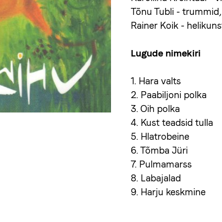
Tõnu Tubli - trummid,
Rainer Koik - helikun
Lugude nimekiri
1. Hara valts
2. Paabiljoni polka
3. Oih polka
4. Kust teadsid tulla
5. Hlatrobeine
6. Tõmba Jüri
7. Pulmamarss
8. Labajalad
9. Harju keskmine