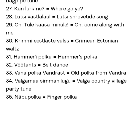
bagpipe tune
27. Kan lurk ne? = Where go ye?
28. Lutsi vastlalaul = Lutsi shrovetide song
29. Oh! Tule kaasa minule! = Oh, come along with
me!
30. Krimmi eestlaste valss = Crimean Estonian
waltz
31. Hammer'i polka = Hammer's polka
32. Vöötants = Belt dance
33. Vana polka Vändrast = Old polka from Vändra
34. Valgamaa simmanilugu = Valga country village
party tune
35. Näpupolka = Finger polka