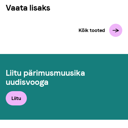
Vaata lisaks
Kõik tooted
Liitu pärimusmuusika
uudisvooga
Liitu