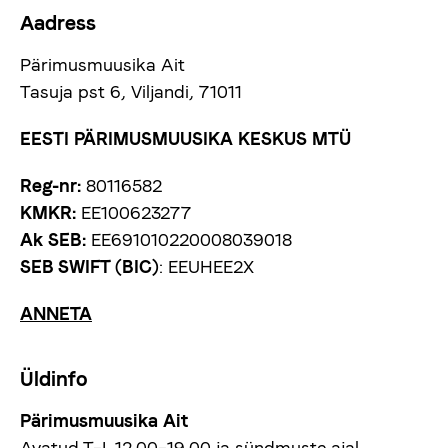
Aadress
Pärimusmuusika Ait
Tasuja pst 6, Viljandi, 71011
EESTI PÄRIMUSMUUSIKA KESKUS MTÜ
Reg-nr:
80116582
KMKR:
EE100623277
Ak SEB:
EE691010220008039018
SEB SWIFT (BIC)
: EEUHEE2X
ANNETA
Üldinfo
Pärimusmuusika Ait
Avatud T–L 12.00–19.00 ja sündmuste ajal