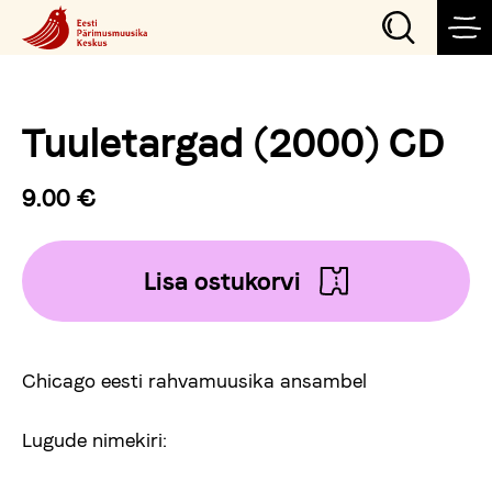
Tuuletargad (2000) CD
Sündmused
9.00 €
Teeme
Lisa ostukorvi
Külasta
Õpi
Chicago eesti rahvamuusika ansambel
Korralda
Lugude nimekiri: