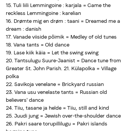
15. Tuli liili Lemmingoine : karjala = Came the
reckless Lemmingoine : karelian
16. Drømte mig en drøm : taani = Dreamed me a
dream : danish
17. Vanade viiside põimik = Medley of old tunes
18. Vana tants = Old dance
19. Lase kiik käia = Let the swing swing
20. Tantsulugu Suure-Jaanist = Dance tune from
Greater St. John Parish. 21. Külapolka = Village
polka
22. Savikoja venelane = Brickyard russian
23. Vana usu venelaste tants = Russian old
believers' dance
24. Tiiu, tasane ja helde = Tiiu, still and kind
25. Juudi jung = Jewish over-the-shoulder dance
26. Pakri saare torupillilugu = Pakri islands