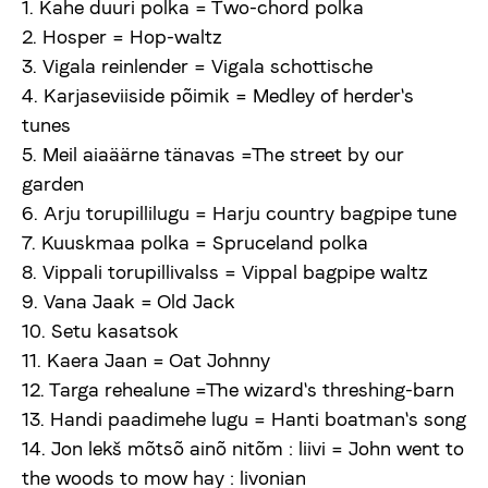
1. Kahe duuri polka = Two-chord polka
Uudised
2. Hosper = Hop-waltz
3. Vigala reinlender = Vigala schottische
Meist
4. Karjaseviiside põimik = Medley of herder's
tunes
5. Meil aiaäärne tänavas =The street by our
viljandifolk.ee
garden
6. Arju torupillilugu = Harju country bagpipe tune
Anneta
7. Kuuskmaa polka = Spruceland polka
8. Vippali torupillivalss = Vippal bagpipe waltz
9. Vana Jaak = Old Jack
Vaegnägijale
10. Setu kasatsok
11. Kaera Jaan = Oat Johnny
12. Targa rehealune =The wizard's threshing-barn
Est
Eng
13. Handi paadimehe lugu = Hanti boatman's song
14. Jon lekš mõtsõ ainõ nitõm : liivi = John went to
the woods to mow hay : livonian