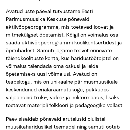
Avatud uste päeval tutvustame Eesti
Pärimusmuusika Keskuse põnevaid
aktiivõppeprogramme,
mis toetavad loovat ja
mitmekülgset õpetamist. Kõigil on võimalus osa
saada aktiivõppeprogrammi koolikontsertidest ja
õpitubadest. Samuti jagame teavet erinevate
täiendkoolituste kohta, kus haridustöötajatel on
võimalus täiendada oma oskusi ja leida
õpetamiseks uusi võimalusi. Avatud on
teabekogu
, mis on unikaalne pärimusmuusikale
keskendunud erialaraamatukogu, pakkudes
väljaandeid trüki-, video- ja heliformaadis, lisaks
toetavat materjali folkloori ja pedagoogika vallast.
Päev sisaldab põnevaid arutelusid olulistel
muusikahariduslikel teemadel ning samuti ootab