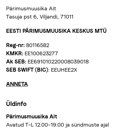
Pärimusmuusika Ait
Tasuja pst 6, Viljandi, 71011
EESTI PÄRIMUSMUUSIKA KESKUS MTÜ
Reg-nr:
80116582
KMKR:
EE100623277
Ak SEB:
EE691010220008039018
SEB SWIFT (BIC)
: EEUHEE2X
ANNETA
Üldinfo
Pärimusmuusika Ait
Avatud T–L 12.00–19.00 ja sündmuste ajal