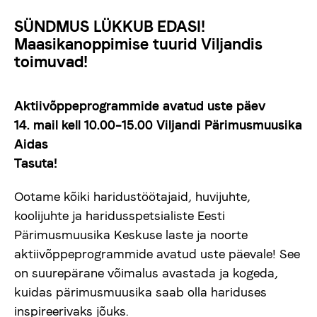
Uudised
SÜNDMUS LÜKKUB EDASI!
Maasikanoppimise tuurid Viljandis
toimuvad!
Meist
Aktiivõppeprogrammide avatud uste päev
viljandifolk.ee
14. mail kell 10.00–15.00 Viljandi Pärimusmuusika
Aidas
Anneta
Tasuta!
Ootame kõiki haridustöötajaid, huvijuhte,
Vaegnägijale
koolijuhte ja haridusspetsialiste Eesti
Pärimusmuusika Keskuse laste ja noorte
aktiivõppeprogrammide avatud uste päevale! See
Est
Eng
on suurepärane võimalus avastada ja kogeda,
kuidas pärimusmuusika saab olla hariduses
inspireerivaks jõuks.