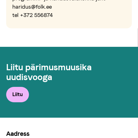
haridus@folk.ee
tel +372 556874
Liitu pärimusmuusika
uudisvooga
Liitu
Aadress