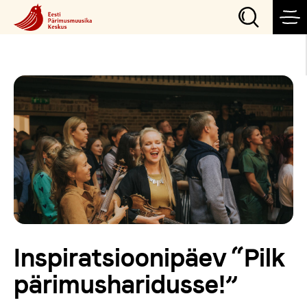
Sündmused
Teeme
Külasta
Õpi
Inspiratsioonipäev “Pilk
Korralda
pärimusharidusse!”