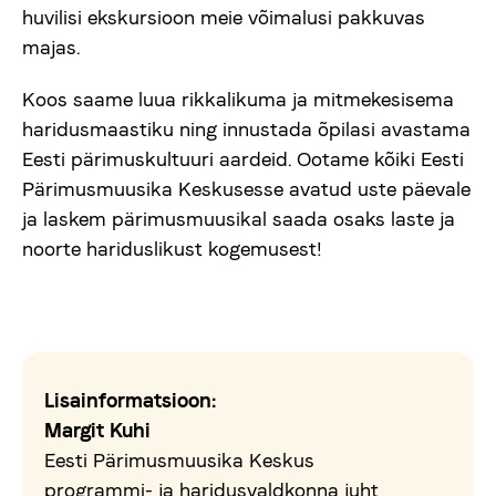
huvilisi ekskursioon meie võimalusi pakkuvas
majas.
Koos saame luua rikkalikuma ja mitmekesisema
haridusmaastiku ning innustada õpilasi avastama
Eesti pärimuskultuuri aardeid. Ootame kõiki Eesti
Pärimusmuusika Keskusesse avatud uste päevale
ja laskem pärimusmuusikal saada osaks laste ja
noorte hariduslikust kogemusest!
Lisainformatsioon:
Margit Kuhi
Eesti Pärimusmuusika Keskus
programmi- ja haridusvaldkonna juht