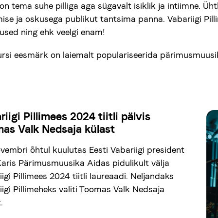
on tema suhe pilliga aga sügavalt isiklik ja intiimne. Üh
ise ja oskusega publikut tantsima panna. Vabariigi Pill
sed ning ehk veelgi enam!
rsi eesmärk on laiemalt populariseerida pärimusmuusi
iigi Pillimees 2024 tiitli pälvis
as Valk Nedsaja külast
ovembri õhtul kuulutas Eesti Vabariigi president
Karis Pärimusmuusika Aidas pidulikult välja
igi Pillimees 2024 tiitli laureaadi. Neljandaks
iigi Pillimeheks valiti Toomas Valk Nedsaja
.