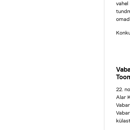
vahel 
tundm
omadu
Konku
Vabar
Toom
22. n
Alar 
Vabari
Vabar
külast