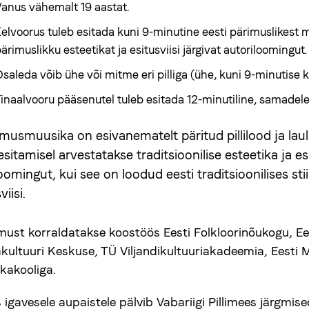
anus vähemalt 19 aastat.
elvoorus tuleb esitada kuni 9-minutine eesti pärimuslikest
ärimuslikku esteetikat ja esitusviisi järgivat autoriloomingut.
saleda võib ühe või mitme eri pilliga (ühe, kuni 9-minutise 
inaalvooru pääsenutel tuleb esitada 12-minutiline, samadele
imusmuusika on esivanematelt päritud pillilood ja laulu
 esitamisel arvestatakse traditsioonilise esteetika ja e
omingut, kui see on loodud eesti traditsioonilises stiil
viisi.
ust korraldatakse koostöös Eesti Folkloorinõukogu, Ees
kultuuri Keskuse, TÜ Viljandikultuuriakadeemia, Eesti M
kakooliga.
 igavesele aupaistele pälvib Vabariigi Pillimees järgmis