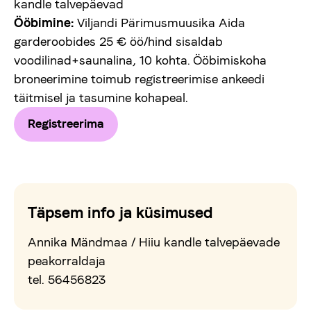
kandle talvepäevad
Ööbimine:
Viljandi Pärimusmuusika Aida
garderoobides 25 € öö/hind sisaldab
voodilinad+saunalina, 10 kohta. Ööbimiskoha
broneerimine toimub registreerimise ankeedi
täitmisel ja tasumine kohapeal.
Registreerima
Täpsem info ja küsimused
Annika Mändmaa / Hiiu kandle talvepäevade
peakorraldaja
tel. 56456823