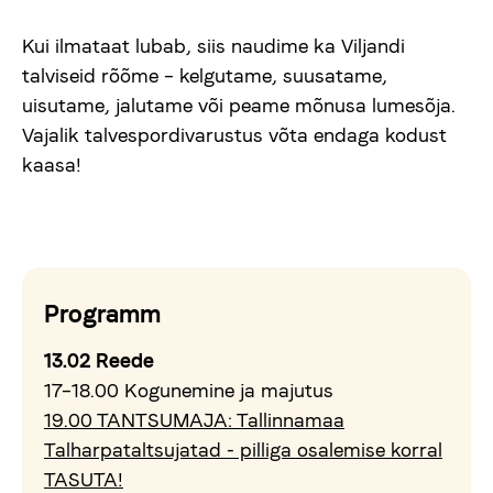
Kui ilmataat lubab, siis naudime ka Viljandi
talviseid rõõme – kelgutame, suusatame,
uisutame, jalutame või peame mõnusa lumesõja.
Vajalik talvespordivarustus võta endaga kodust
kaasa!
Programm
13.02 Reede
17–18.00 Kogunemine ja majutus
19.00 TANTSUMAJA: Tallinnamaa
Talharpataltsujatad - pilliga osalemise korral
TASUTA!