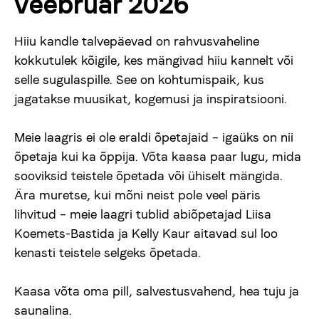
veebruar 2026
Uudised
Hiiu kandle talvepäevad on rahvusvaheline
kokkutulek kõigile, kes mängivad hiiu kannelt või
Meist
selle sugulaspille. See on kohtumispaik, kus
jagatakse muusikat, kogemusi ja inspiratsiooni.
viljandifolk.ee
Meie laagris ei ole eraldi õpetajaid – igaüks on nii
õpetaja kui ka õppija. Võta kaasa paar lugu, mida
Anneta
sooviksid teistele õpetada või ühiselt mängida.
Ära muretse, kui mõni neist pole veel päris
Vaegnägijale
lihvitud – meie laagri tublid abiõpetajad Liisa
Koemets-Bastida ja Kelly Kaur aitavad sul loo
kenasti teistele selgeks õpetada.
Est
Eng
Kaasa võta oma pill, salvestusvahend, hea tuju ja
saunalina.