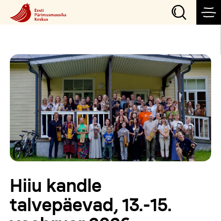
Sündmused
Teeme
Külasta
Õpi
Hiiu kandle
Korralda
talvepäevad, 13.-15.